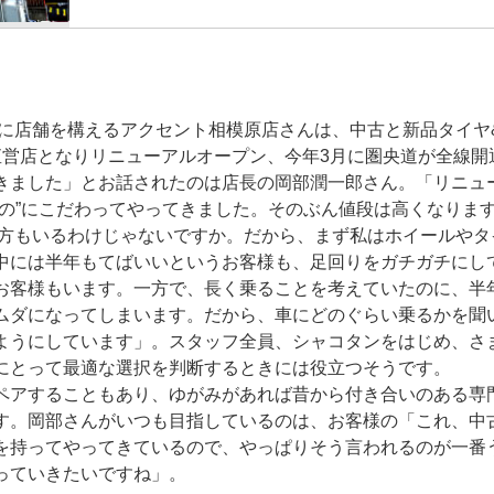
いに店舗を構えるアクセント相模原店さんは、中古と新品タイヤ
直営店となりリニューアルオープン、今年3月に圏央道が全線開
きました」とお話されたのは店長の岡部潤一郎さん。「リニュ
もの”にこだわってやってきました。そのぶん値段は高くなりま
る方もいるわけじゃないですか。だから、まず私はホイールやタ
中には半年もてばいいというお客様も、足回りをガチガチにし
お客様もいます。一方で、長く乗ることを考えていたのに、半
ムダになってしまいます。だから、車にどのぐらい乗るかを聞
ようにしています」。スタッフ全員、シャコタンをはじめ、さ
にとって最適な選択を判断するときには役立つそうです。
ペアすることもあり、ゆがみがあれば昔から付き合いのある専
す。岡部さんがいつも目指しているのは、お客様の「これ、中
を持ってやってきているので、やっぱりそう言われるのが一番
っていきたいですね」。