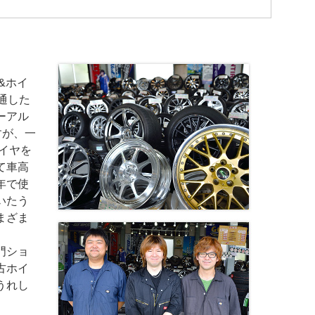
&ホイ
通した
ーアル
すが、一
イヤを
て車高
年で使
いたう
まざま
門ショ
古ホイ
うれし