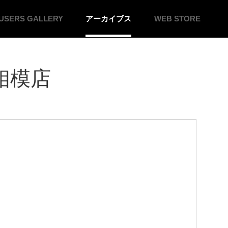
USERS
GALLERY
アーカイブス
WEB
STORE
相模店