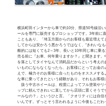
横浜町田インターから車で約10分、県道50号線沿
ールを専門に販売するプロショップです。3年前に
こともあり、「埼玉方面からのお客様も最近増えて
してからは安かろう悪かろうではなく、“きれいな
般的には短くても2～3年、長いと10年同じ車に乗
売る前に『お車、何年乗りますか？』と聞きます。
を落としてタイヤなんて消耗品だからという考えの
いものにならなくなったら、お客様にとってお金の
えで、極力そのお客様に合ったものをオススメする
な車に乗ってきたという経験があり、それもお客様
扱う中古ホイールは、程度によってフル塗装やリ
ップに頼んできれいに直してから店頭に置くそうで
ールなの？」というひと言。「クオリティには自信
いんです。ずっとそう言われるように今後もこだわ