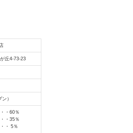
店
丘4-73-23
プン）
・・60％
・・35％
・・ 5％