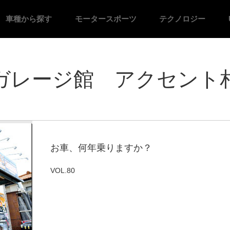
車種
から探す
モーター
スポーツ
テクノロジー
ガレージ館 アクセント
お車、何年乗りますか？
VOL.80