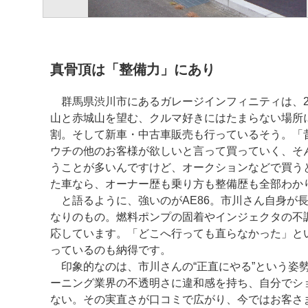
真骨頂は「整備力」にあり
群馬県渋川市にあるガレージインフィニティは、2
山と赤城山を望む、クルマ好きにはたまらない場所
割。そして新車・中古車販売も行っているそう。「
ウチの他のお客様が欲しいと言って買っていく、そ
うことが多いんですけど、オークションなどで買う
た車なら、オーナー歴も乗り方も整備歴も全部わか
と語るように、強いのがAE86。市川さん自身が
なりのもの。燃料ポンプの固着やインジェクタの不
応しています。「どこへ行っても直らなかった」と
っているのも納得です。
印象的なのは、市川さんの“正直にやる”という姿
ーニング業界の不透明さに違和感を持ち、自分でシ
ない。その実直さが口コミで広がり、今ではお客さま