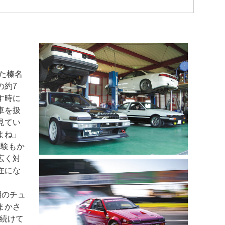
た榛名
の約7
す時に
車を扱
見てい
よね」
経験もか
広く対
在にな
期のチュ
まかさ
年続けて