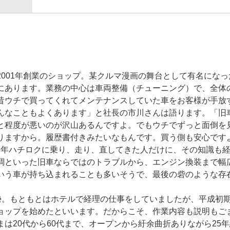
001年創業のショップ。某クルマ漫画の舞台として有名になっ
にあります。業務の中心は車両整備（チューニング）で、全体
昔ウチで買ってくれてメンテナンスしていた車をお客様が手放
んなこともよくあります」と社長の市川さんは語ります。「旧
と程度が悪いのが沢山あるんですよ。でもウチでずっと面倒を
りますから。履歴書付きみたいなもんです。買う側も安心です
長年ハチロクに乗り、走り、直してきた人だけに、その知識も
調といった旧車ならではのトラブルから、エンジン換装まで幅
いう車が持ち込まれることも多いそうで、最後の砦のような存
勢。もともとはホテルで経理の仕事をしていましたが、平成初
ョップを始めたといいます。だからこそ、作業内容も説明もご
は20代から60代まで、オープンから紆余曲折ありながら25