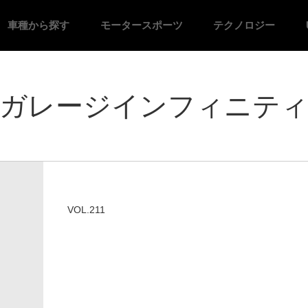
車種
から探す
モーター
スポーツ
テクノロジー
ガレージインフィニテ
VOL.211